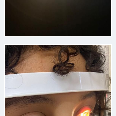
que comprar 2 más.si la
recomiendo
Paciente
Fue puntual, profesional, me
explicó muy bien mi problema y el
lugar está muy limpio
Paciente