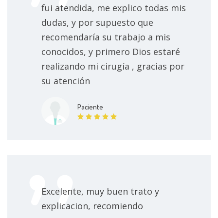
fui atendida, me explico todas mis
Fotocoagulación con láser en retinopatía diabética
dudas, y por supuesto que
Sin especificar
recomendaría su trabajo a mis
conocidos, y primero Dios estaré
Extracción de cuerpo extraño conjuntival
realizando mi cirugía , gracias por
Sin especificar
su atención
Extracción extracapsular de catarata con o sin
Paciente
colocación de lente intraocular
Sin especificar
Oftalmoscopía directa
Sin especificar
Fotocoagulación con láser en desgarros de retina
Sin especificar
Excelente, muy buen trato y
explicacion, recomiendo
Cicloplejia
Desde 700 MXN