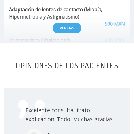
Adaptación de lentes de contacto (Miopía,
Hipermetropía y Astigmatismo)
500 MXN
VER MÁS
Primera visita Oftalmología
900 MXN
Facoemulsificación de catarata con o sin colocación
OPINIONES DE LOS PACIENTES
de lente intraocular
Sin especificar
Control del paciente diabético
Sin especificar
Extirpación de pterigión
Sin especificar
Excelente consulta, trato ,
explicacion. Todo. Muchas gracias.
Blefaroplastia
Sin especificar