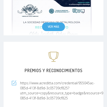
VER MÁS
PREMIOS Y RECONOCIMIENTOS
https://www.acreditta.com/credential/955045ac-
085d-413f-8d9d-3c05739cf825?
utm_source=copy&resource_type=badge&resource=955
085d-413f-8d9d-3c05739cf825