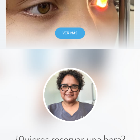
VER MÁS
Excelente atención .me explico
paso a paso toda la consulta
Paciente
Buenas tardes fue muy amable el
trato de la doctora
¿Quieres reservar una hora?