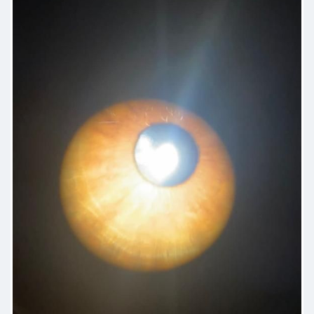
Evisceración ocular
40000 MXN
Implante valvular de glaucoma
45000 MXN
Excelente atención y trato,la
información clara y precisa,muchas
Blefarorrafia y tarsorrafia
35000 MXN
gracias
Consulta de retina
900 MXN
Paciente
Consulta de Post Operado
900 MXN
Cirugía de catarata con lente intraocular
30000 MXN
Capsulotomía con láser Yag
7000 MXN
Muy atenta y explícita atendió a mi
hermana brindándole muy buena
Aplicación de antiangiogénicos intravitreos
7000 MXN
atención y le regalo un
medicamento del cual solo se tuvo